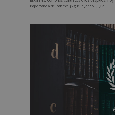
laborales, como los contratos o los despidos. Hoy
importancia del mismo. ¡Sigue leyendo! ¿Qué...