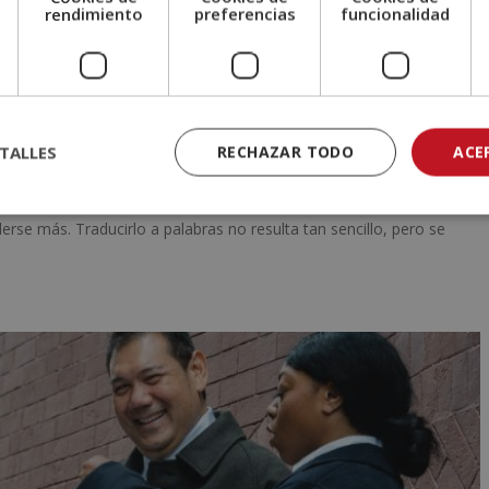
e
rendimiento
preferencias
funcionalidad
ralidad?
TALLES
RECHAZAR TODO
ACE
lticulturalidad? Se trata de un aspecto muy relevante en la
rse más. Traducirlo a palabras no resulta tan sencillo, pero se