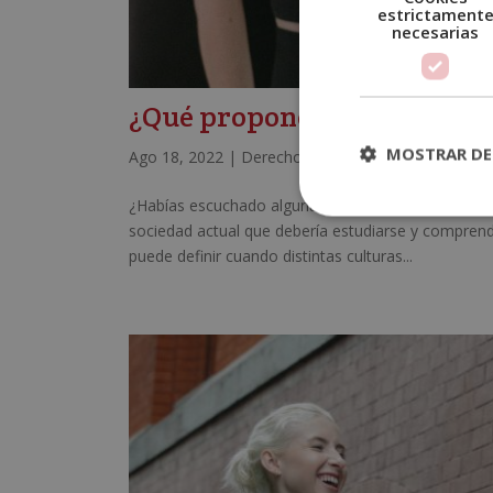
estrictament
necesarias
¿Qué propone la multicultu
MOSTRAR DE
Ago 18, 2022
|
Derechos humanos
¿Habías escuchado alguna vez del concepto de la mu
sociedad actual que debería estudiarse y comprende
puede definir cuando distintas culturas...