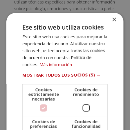
utilizan técnicas específicas para obtener información
sobre psicología, emociones y características a partir
de los...
×
Ese sitio web utiliza cookies
Este sitio web usa cookies para mejorar la
experiencia del usuario. Al utilizar nuestro
sitio web, usted acepta todas las cookies
de acuerdo con nuestra Política de
cookies.
Más información
MOSTRAR TODOS LOS SOCIOS
(5) →
Cookies
Cookies de
estrictamente
rendimiento
¿Qué es un representante de los
necesarias
trabajadores?
Ene 27, 2025
|
Derecho laboral
Cookies de
Cookies de
preferencias
funcionalidad
El representante de los trabajadores es una figura