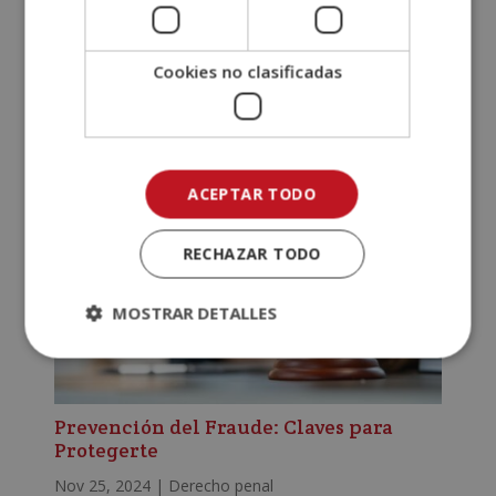
fundamental dentro del ámbito laboral, cuyo objetivo
es velar por los derechos e intereses de los
empleados dentro de una empresa u organización. Su
Cookies no clasificadas
rol es esencial para garantizar que las condiciones de
trabajo sean...
ACEPTAR TODO
RECHAZAR TODO
MOSTRAR DETALLES
Prevención del Fraude: Claves para
Protegerte
Nov 25, 2024
|
Derecho penal