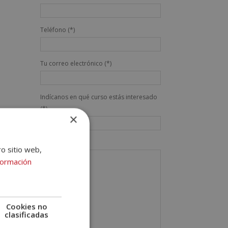
Teléfono (*)
Tu correo electrónico (*)
Indícanos en qué curso estás interesado
(*)
×
Mensaje
ro sitio web,
formación
Cookies no
clasificadas