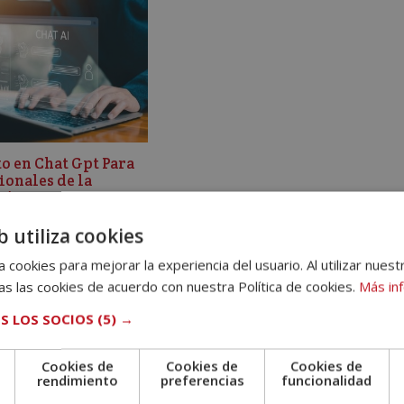
o en Chat Gpt Para
ionales de la
cía
El
El
0
€
890,00
€
b utiliza cookies
precio
precio
original
actual
 cookies para mejorar la experiencia del usuario. Al utilizar nuest
era:
es:
s las cookies de acuerdo con nuestra Política de cookies.
Más in
3.560,00€.
890,00€.
S LOS SOCIOS
(5) →
Cookies de
Cookies de
Cookies de
e
rendimiento
preferencias
funcionalidad