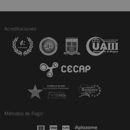
i
v
e
:
Acreditaciones:
Métodos de Pago: