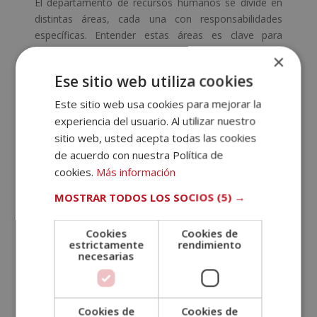
El departamento de recursos humanos se divide en
distintas áreas, cada una con responsabilidades
específicas. Entender estas áreas es clave para
conocer el alcance completo de la especialidad de
×
recursos humanos.
Ese sitio web utiliza cookies
Reclutamiento y selección de personal:
Se
Este sitio web usa cookies para mejorar la
encarga de atraer y contratar a los candidatos para
experiencia del usuario. Al utilizar nuestro
cada puesto.
sitio web, usted acepta todas las cookies
Capacitación y desarrollo:
Promueve la
de acuerdo con nuestra Política de
actualización constante de habilidades mediante
cookies.
Más información
cursos, talleres y planes de carrera.
MOSTRAR TODOS LOS SOCIOS
(5) →
Compensaciones y beneficios:
Administra los
salarios, incentivos y beneficios que ofrece la
Cookies
Cookies de
empresa.
estrictamente
rendimiento
necesarias
Relaciones laborales:
Gestiona la comunicación
entre la organización y los empleados, incluyendo
negociaciones sindicales o conflictos laborales.
Cookies de
Cookies de
Seguridad y salud ocupacional:
Garantiza