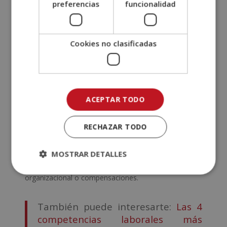
preferencias
funcionalidad
condiciones seguras y saludables en el entorno de
trabajo.
Cookies no clasificadas
¿Qué estudiar para ser especialista en
recursos humanos?
Para convertirse en especialista en recursos
humanos, es recomendable cursar estudios
universitarios relacionados con la gestión del talento
ACEPTAR TODO
humano, psicología organizacional, administración o
relaciones laborales.
RECHAZAR TODO
Además de los estudios universitarios, existen
maestrías, diplomados y certificaciones
que
MOSTRAR DETALLES
permiten especializarse en áreas concretas como
liderazgo, gestión del cambio, desarrollo
organizacional o compensaciones.
También puede interesarte:
Las 4
competencias laborales más