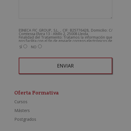
ESNECA FIC GROUP, S.L. , CIF: B25776428, Domicilio: C/
Comtessa Elvira 13 - Altillo 2, 25008 Lleida.
Finalidad del Tratamiento: Tratamos la información que
nos facilita con el fin de enviarle correos electrónicos de
tipo comercial relacionado con los productos ofrecidos
SÍ
NO
y otros tipo de productos que fueran de su interés.
Legitimación del tratamiento: Consentimiento del
interesado.
Derechos: Puede ejercitar sus derechos identificándose
suficientemente, dirigiéndose a la dirección
admin@grupoesneca.com.
Para más información consulte nuestra Política de
Privacidad.
Desea recibir información comercial (vía telefónica y/o
A
email):
l
t
Oferta Formativa
e
Cursos
r
Másters
n
a
Postgrados
t