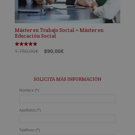
Máster en Trabajo Social + Máster en
Educación Social
El
El
1.780,00
€
890,00
€
Valorado
con
precio
precio
5.00
de 5
original
actual
era:
es:
1.780,00€.
890,00€.
SOLICITA MÁS INFORMACIÓN
Nombre (*)
Apellidos (*)
Teléfono (*)