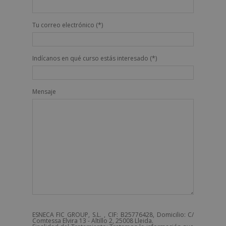
Tu correo electrónico (*)
Indícanos en qué curso estás interesado (*)
Mensaje
ESNECA FIC GROUP, S.L. , CIF: B25776428, Domicilio: C/
Comtessa Elvira 13 - Altillo 2, 25008 Lleida.