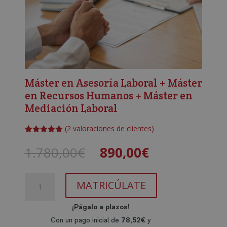
Máster en Asesoría Laboral + Máster
en Recursos Humanos + Máster en
Mediación Laboral
(
2
valoraciones de clientes)
Valorado
2
con
5.00
de
El
El
1.780,00
€
890,00
€
5 en base
precio
precio
a
valoracione
original
actual
s de
Máster
era:
es:
clientes
MATRICÚLATE
en
1.780,00€.
890,00€.
Asesoría
Laboral
+