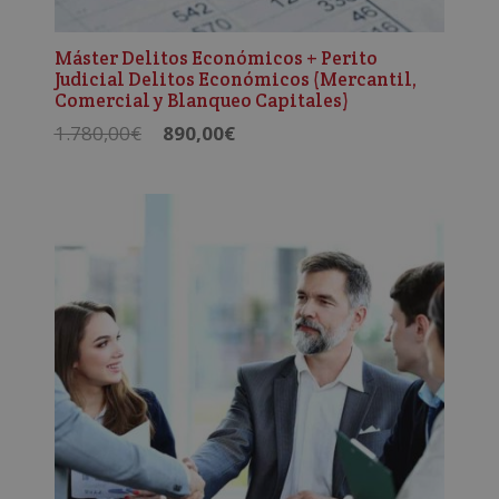
Máster Delitos Económicos + Perito
Judicial Delitos Económicos (Mercantil,
Comercial y Blanqueo Capitales)
El
El
1.780,00
€
890,00
€
precio
precio
original
actual
era:
es:
1.780,00€.
890,00€.