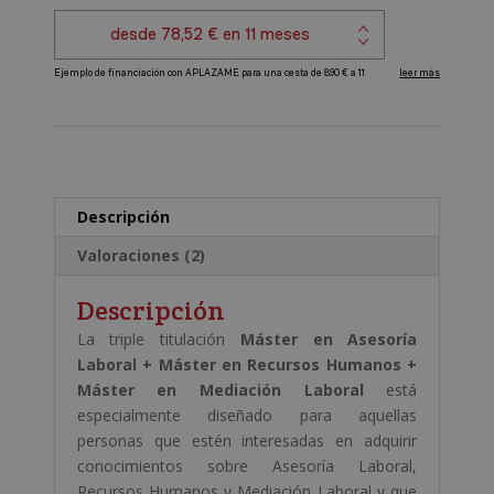
Máster
en
Recursos
A
Humanos
l
+
t
Máster
e
en
r
Mediación
Descripción
n
Laboral
a
cantidad
Valoraciones (2)
t
i
Descripción
v
La triple titulación
Máster en Asesoría
e
Laboral + Máster en Recursos Humanos +
:
Máster en Mediación Laboral
está
especialmente diseñado para aquellas
personas que estén interesadas en adquirir
conocimientos sobre Asesoría Laboral,
Recursos Humanos y Mediación Laboral y que