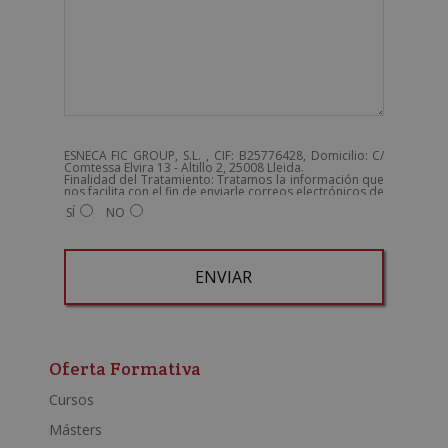
ESNECA FIC GROUP, S.L. , CIF: B25776428, Domicilio: C/
Comtessa Elvira 13 - Altillo 2, 25008 Lleida.
Finalidad del Tratamiento: Tratamos la información que
nos facilita con el fin de enviarle correos electrónicos de
tipo comercial relacionado con los productos ofrecidos
SÍ
NO
y otros tipo de productos que fueran de su interés.
Legitimación del tratamiento: Consentimiento del
interesado.
Derechos: Puede ejercitar sus derechos identificándose
suficientemente, dirigiéndose a la dirección
admin@grupoesneca.com.
Para más información consulte nuestra Política de
Privacidad.
Desea recibir información comercial (vía telefónica y/o
A
email):
l
t
Oferta Formativa
e
Cursos
r
Másters
n