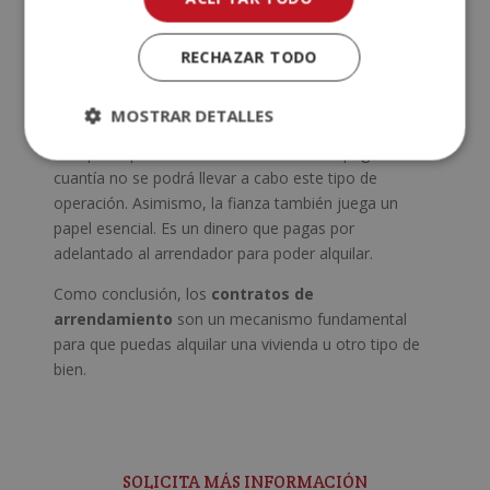
piso o una vivienda ha de pagar una renta para
poder vivir allí.
RECHAZAR TODO
Renta y fianza: ¿cómo influyen?
MOSTRAR DETALLES
La renta es una de las obligaciones principales en
cualquier tipo de
arrendamiento
. Sin el pago de esta
cuantía no se podrá llevar a cabo este tipo de
operación. Asimismo, la fianza también juega un
papel esencial. Es un dinero que pagas por
adelantado al arrendador para poder alquilar.
Como conclusión, los
contratos de
arrendamiento
son un mecanismo fundamental
para que puedas alquilar una vivienda u otro tipo de
bien.
SOLICITA MÁS INFORMACIÓN