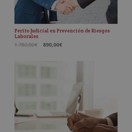
Perito Judicial en Prevención de Riesgos
Laborales
El
El
1.780,00
€
890,00
€
precio
precio
original
actual
era:
es:
1.780,00€.
890,00€.