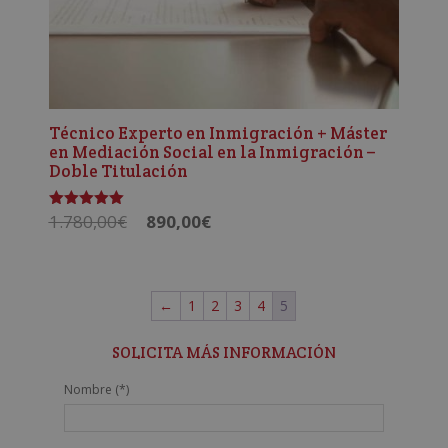
Técnico Experto en Inmigración + Máster
en Mediación Social en la Inmigración –
Doble Titulación
El
El
1.780,00
€
890,00
€
Valorado
con
precio
precio
5.00
de 5
original
actual
era:
es:
←
1
2
3
4
5
1.780,00€.
890,00€.
SOLICITA MÁS INFORMACIÓN
Nombre (*)