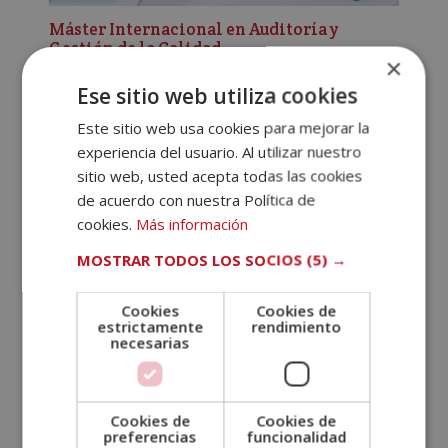
Máster Internacional en Auditoría y
Gestión de la Calidad
×
El
El
1.780,00
€
890,00
€
Ese sitio web utiliza cookies
precio
precio
original
actual
Este sitio web usa cookies para mejorar la
era:
es:
experiencia del usuario. Al utilizar nuestro
1.780,00€.
890,00€.
sitio web, usted acepta todas las cookies
de acuerdo con nuestra Política de
cookies.
Más información
MOSTRAR TODOS LOS SOCIOS
(5) →
Cookies
Cookies de
estrictamente
rendimiento
necesarias
Cookies de
Cookies de
preferencias
funcionalidad