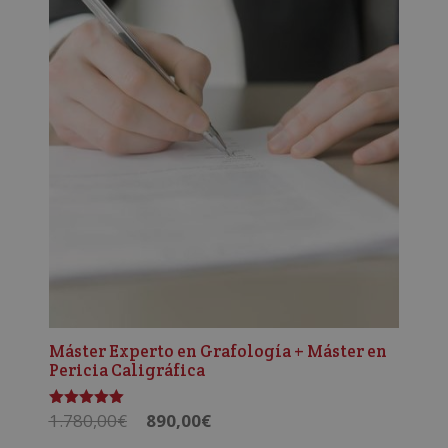
1.780,00€.
890,00€.
Máster Experto en Grafología + Máster en
Pericia Caligráfica
El
El
1.780,00
€
890,00
€
Valorado
con
precio
precio
5.00