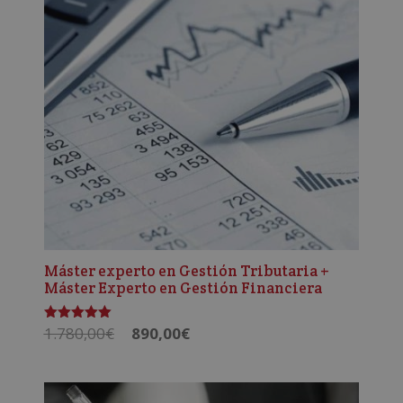
Máster experto en Gestión Tributaria +
Máster Experto en Gestión Financiera
El
El
1.780,00
€
890,00
€
Valorado
con
precio
precio
5.00
de 5
original
actual
era:
es: