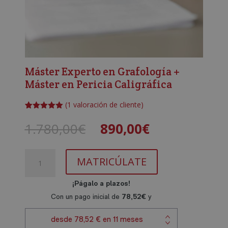
Máster Experto en Grafología +
Máster en Pericia Caligráfica
(
1
valoración de cliente)
Valorado
1
con
5.00
de
El
El
1.780,00
€
890,00
€
5 en base
precio
precio
a
valoración
de un
original
actual
cliente
Máster
era:
es:
MATRICÚLATE
Experto
1.780,00€.
890,00€.
en
Grafología
+
Máster
en