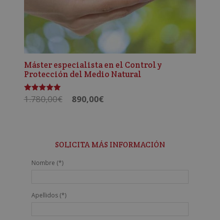
Máster especialista en el Control y
Protección del Medio Natural
El
El
1.780,00
€
890,00
€
Valorado
con
precio
precio
5.00
de 5
original
actual
era:
es:
1.780,00€.
890,00€.
SOLICITA MÁS INFORMACIÓN
Nombre (*)
Apellidos (*)