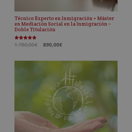
Técnico Experto en Inmigración + Máster
en Mediación Social en la Inmigración –
Doble Titulación
El
El
1.780,00
€
890,00
€
Valorado
con
precio
precio
5.00
de 5
original
actual
era:
es:
1.780,00€.
890,00€.