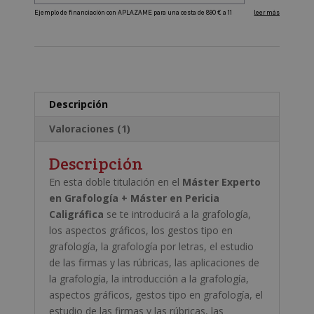
Pericia
A
Caligráfica
l
cantidad
t
e
r
Descripción
n
a
Valoraciones (1)
t
i
Descripción
v
En esta doble titulación en el
Máster Experto
e
en Grafología + Máster en Pericia
:
Caligráfica
se te introducirá a la grafología,
los aspectos gráficos, los gestos tipo en
grafología, la grafología por letras, el estudio
de las firmas y las rúbricas, las aplicaciones de
la grafología, la introducción a la grafología,
aspectos gráficos, gestos tipo en grafología, el
estudio de las firmas y las rúbricas, las