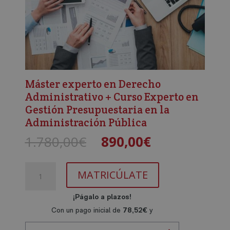
Máster experto en Derecho
Administrativo + Curso Experto en
Gestión Presupuestaria en la
Administración Pública
El
El
1.780,00
€
890,00
€
precio
precio
original
actual
Máster
era:
es:
MATRICÚLATE
experto
1.780,00€.
890,00€.
en
Derecho
Administrativo
+