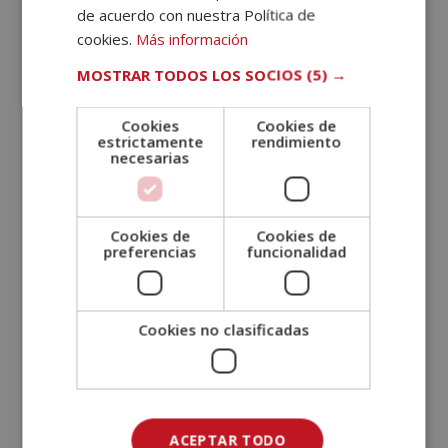
de acuerdo con nuestra Política de
cookies.
Más información
MOSTRAR TODOS LOS SOCIOS
(5) →
Cookies
Cookies de
estrictamente
rendimiento
necesarias
Máster Experto en Derecho Sucesorio +
Máster Experto en Derecho Funerario
El
El
1.780,00
€
890,00
€
Cookies de
Cookies de
precio
precio
preferencias
funcionalidad
original
actual
era:
es:
1.780,00€.
890,00€.
Cookies no clasificadas
ACEPTAR TODO