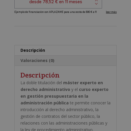
Curso
Experto
A
en
l
Gestión
t
Presupuestaria
e
en
r
la
Descripción
n
Administración
a
Pública
Valoraciones (0)
t
cantidad
i
Descripción
v
La doble titulación del
máster experto en
e
derecho administrativo
y el
curso experto
:
en gestión presupuestaria en la
administración pública
te permite conocer la
introducción al derecho administrativo, la
gestión de contratos del sector público, la
relaciones con las administraciones públicas y
la ley de procedimiento administrativo.