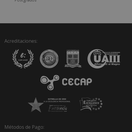
t
i
v
e
:
Acreditaciones:
Métodos de Pago: