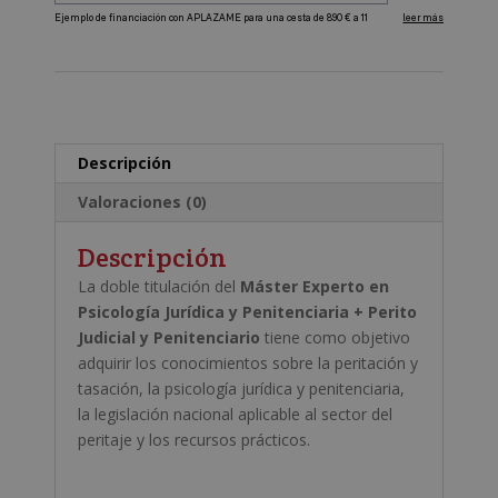
+
A
Perito
l
Judicial
t
y
e
Penitenciario
r
cantidad
Descripción
n
a
Valoraciones (0)
t
i
Descripción
v
La doble titulación del
Máster Experto en
e
Psicología Jurídica y Penitenciaria + Perito
:
Judicial y Penitenciario
tiene como objetivo
adquirir los conocimientos sobre la peritación y
tasación, la psicología jurídica y penitenciaria,
la legislación nacional aplicable al sector del
peritaje y los recursos prácticos.