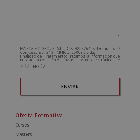
ESNECA FIC GROUP, S.L. , CIF: B25776428, Domicilio: C/
Comtessa Elvira 13 - Altillo 2, 25008 Lleida.
Finalidad del Tratamiento: Tratamos la información que
nos facilita con el fin de enviarle correos electrónicos de
tipo comercial relacionado con los productos ofrecidos
SÍ
NO
y otros tipo de productos que fueran de su interés.
Legitimación del tratamiento: Consentimiento del
interesado.
Derechos: Puede ejercitar sus derechos identificándose
suficientemente, dirigiéndose a la dirección
admin@grupoesneca.com.
Para más información consulte nuestra Política de
Privacidad.
Desea recibir información comercial (vía telefónica y/o
A
email):
l
t
Oferta Formativa
e
Cursos
r
Másters
n