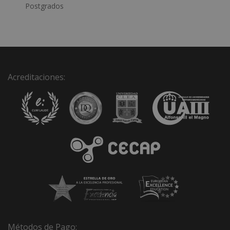
a
Postgrados
t
i
v
e
:
Acreditaciones:
Métodos de Pago: