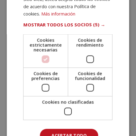
de acuerdo con nuestra Política de
cookies.
Más información
MOSTRAR TODOS LOS SOCIOS
(5) →
Cookies
Cookies de
estrictamente
rendimiento
necesarias
Máster en Administración y Contabilidad
Cookies de
Cookies de
en Despachos de Abogados + Máster en
preferencias
funcionalidad
Servicio y Atención al Cliente
El
El
1.780,00
€
890,00
€
precio
precio
original
actual
Cookies no clasificadas
era:
es:
1.780,00€.
890,00€.
ACEPTAR TODO