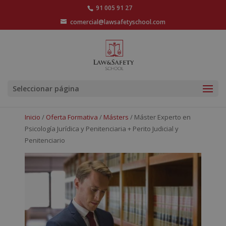
91 005 91 27
comercial@lawsafetyschool.com
Seleccionar página
Inicio
/
Oferta Formativa
/
Másters
/ Máster Experto en
Psicología Jurídica y Penitenciaria + Perito Judicial y
Penitenciario