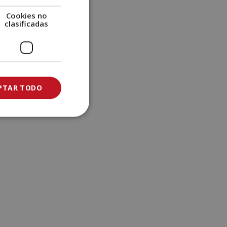
e
Cookies no
:
clasificadas
PTAR TODO