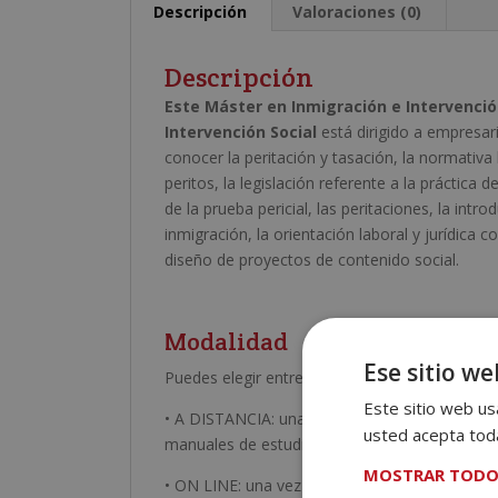
Descripción
Valoraciones (0)
Descripción
Este Máster en Inmigración e Intervención
Intervención Social
está dirigido a empresar
conocer la peritación y tasación, la normativa b
peritos, la legislación referente a la práctica d
de la prueba pericial, las peritaciones, la intro
inmigración, la orientación laboral y jurídica 
diseño de proyectos de contenido social.
Modalidad
Ese sitio we
Puedes elegir entre:
Este sitio web usa
• A DISTANCIA: una vez recibida tu matrícula,
usted acepta toda
manuales de estudio y del cuaderno de ejercic
MOSTRAR TODO
• ON LINE: una vez recibida tu matrícula, envi