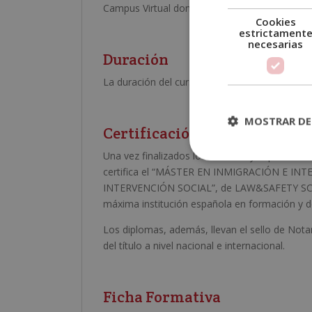
Campus Virtual donde encontrarás todo el mate
Cookies
estrictament
necesarias
Duración
La duración del curso es de 600 horas.
MOSTRAR DE
Certificación Obtenida
Una vez finalizados los estudios y superadas 
certifica el “MÁSTER EN INMIGRACIÓN E IN
INTERVENCIÓN SOCIAL”, de LAW&SAFETY SCHOO
máxima institución española en formación y de
Los diplomas, además, llevan el sello de Notar
del título a nivel nacional e internacional.
Ficha Formativa