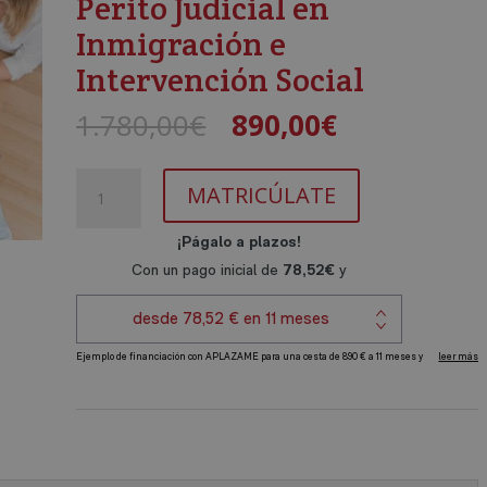
Perito Judicial en
Inmigración e
Intervención Social
El
El
1.780,00
€
890,00
€
precio
precio
original
actual
Máster
era:
es:
MATRICÚLATE
en
1.780,00€.
890,00€.
Inmigración
e
Intervención
Social
+
Perito
A
Judicial
l
en
t
Inmigración
e
e
r
Intervención