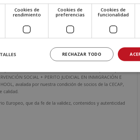
rial de estudio.
Cookies de
Cookies de
Cookies de
e
rendimiento
preferencias
funcionalidad
TALLES
RECHAZAR TODO
ACE
las pruebas de evaluación, el alumno recibirá un diploma que
TERVENCIÓN SOCIAL + PERITO JUDICIAL EN INMIGRACIÓN E
L, avalada por nuestra condición de socios de la CECAP,
 calidad.
io Europeo, que da fe de la validez, contenidos y autenticidad