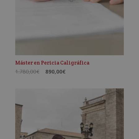
Máster en Pericia Caligráfica
El
El
1.780,00
€
890,00
€
precio
precio
original
actual
era:
es:
1.780,00€.
890,00€.