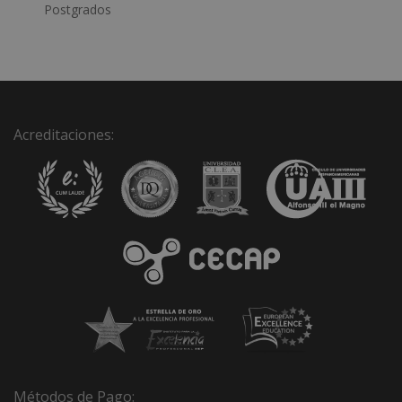
a
Postgrados
t
i
v
e
:
Acreditaciones:
Métodos de Pago: