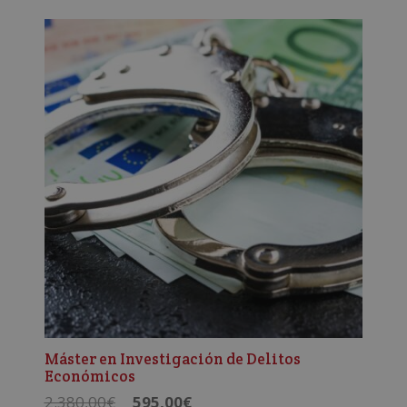
original
actual
era:
es:
1.780,00€.
890,00€.
Máster en Investigación de Delitos
Económicos
El
El
2.380,00
€
595,00
€