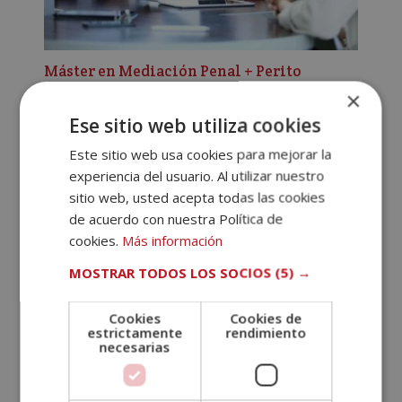
Máster en Mediación Penal + Perito
Judicial en Mediación Penal
×
El
El
1.780,00
€
890,00
€
Ese sitio web utiliza cookies
precio
precio
original
actual
Este sitio web usa cookies para mejorar la
era:
es:
experiencia del usuario. Al utilizar nuestro
1.780,00€.
890,00€.
sitio web, usted acepta todas las cookies
de acuerdo con nuestra Política de
cookies.
Más información
MOSTRAR TODOS LOS SOCIOS
(5) →
Cookies
Cookies de
estrictamente
rendimiento
necesarias