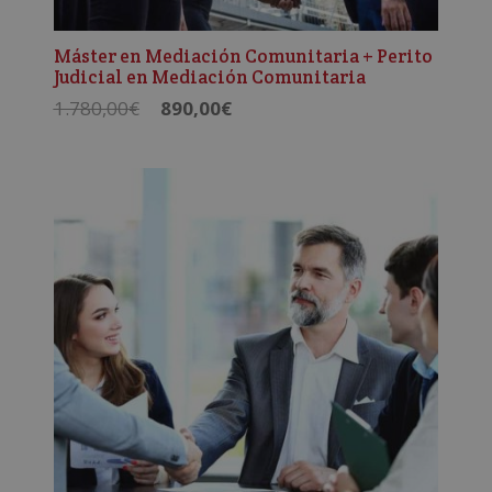
Máster en Mediación Comunitaria + Perito
Judicial en Mediación Comunitaria
El
El
1.780,00
€
890,00
€
precio
precio
original
actual
era:
es:
1.780,00€.
890,00€.