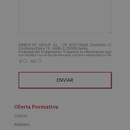
ESNECA FIC GROUP, S.L. , CIF: B25776428, Domicilio: C/
Comtessa Elvira 13 - Altillo 2, 25008 Lleida.
Finalidad del Tratamiento: Tratamos la información que
nos facilita con el fin de enviarle correos electrónicos de
tipo comercial relacionado con los productos ofrecidos
SÍ
NO
y otros tipo de productos que fueran de su interés.
Legitimación del tratamiento: Consentimiento del
interesado.
Derechos: Puede ejercitar sus derechos identificándose
suficientemente, dirigiéndose a la dirección
admin@grupoesneca.com.
Para más información consulte nuestra Política de
Privacidad.
Desea recibir información comercial (vía telefónica y/o
A
email):
l
t
Oferta Formativa
e
Cursos
r
Másters
n