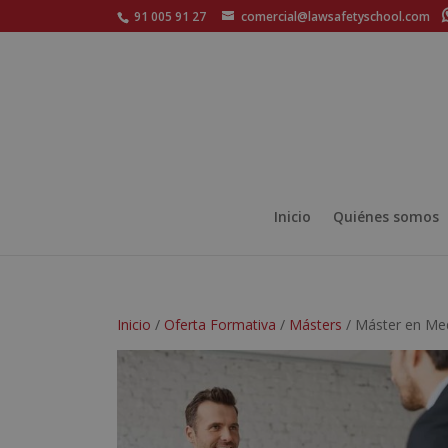
91 005 91 27
comercial@lawsafetyschool.com
Inicio
Quiénes somos
Inicio
/
Oferta Formativa
/
Másters
/ Máster en Medi