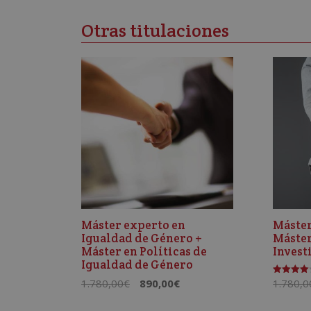
Otras titulaciones
Máster experto en
Máster
Igualdad de Género +
Máster
Máster en Políticas de
Invest
Igualdad de Género
El
El
1.780,00
€
890,00
€
1.780,0
Valorado
con
precio
precio
4.00
de 5