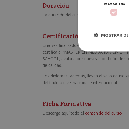
necesarias
Duración
La duración del curso es de 600 horas.
Certificación Obtenida
MOSTRAR DE
Una vez finalizados los estudios y superadas 
certifica el “MÁSTER EN MEDIACIÓN CIVIL +
SCHOOL, avalada por nuestra condición de so
de calidad.
Los diplomas, además, llevan el sello de Notar
del título a nivel nacional e internacional.
Ficha Formativa
Descarga aquí todo el
contenido del curso.