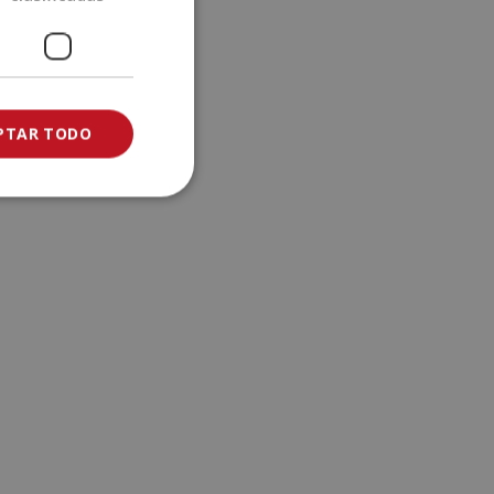
e
:
PTAR TODO