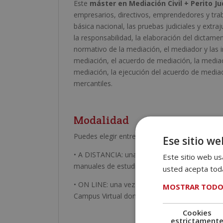
Este
máster en Mediación Civil + Perito Jud
empresarios, directivos, emprendedores y trab
básica nacional, las pruebas judiciales y extraju
la responsabilidad, la elaboración del dictamen 
normativo de la mediación, el mediador y las i
mediación, el acuerdo de mediación, la mediac
mediación, la ejecución del acuerdo de mediac
mercantiles.
Modalidad
Puedes elegir entre:
Ese sitio we
• A DISTANCIA: una vez recibida tu matrícula,
Este sitio web usa
manuales de estudio y del cuaderno de ejercic
usted acepta toda
• ON LINE: una vez recibida tu matrícula, envi
MOSTRAR TODO
Campus Virtual donde encontrarás todo el mate
Cookies
estrictament