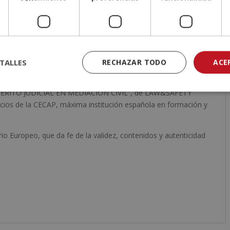
TALLES
RECHAZAR TODO
ACE
las pruebas de evaluación, el alumno recibirá un diploma que
 PERITO JUDICIAL EN MEDIACIÓN CIVIL”, de LAW&SAFETY
cios de la CECAP, máxima institución española en formación y
io Europeo, que da fe de la validez, contenidos y autenticidad