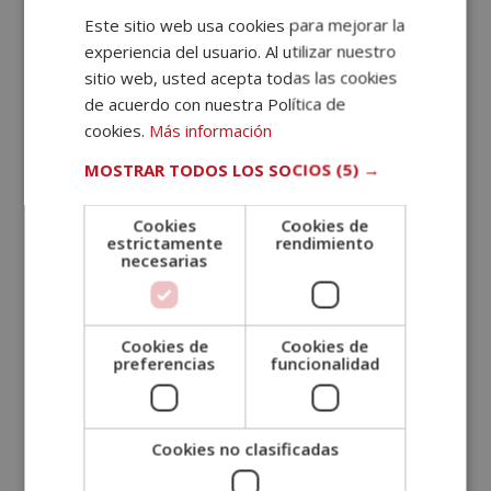
Este sitio web usa cookies para mejorar la
experiencia del usuario. Al utilizar nuestro
sitio web, usted acepta todas las cookies
de acuerdo con nuestra Política de
cookies.
Más información
MOSTRAR TODOS LOS SOCIOS
(5) →
Cookies
Cookies de
estrictamente
rendimiento
necesarias
Cookies de
Cookies de
Máster experto en Compliance Officer +
preferencias
funcionalidad
Máster en Derecho Penal
El
El
2.380,00
€
595,00
€
Valorado
Cookies no clasificadas
con
precio
precio
5.00
de 5
original
actual