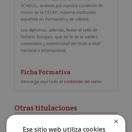
SCHOOL, avalada por nuestra condición de
socios de la CECAP, máxima institución
española en formación y de calidad.
Los diplomas, además, llevan el sello de
Notario Europeo, que da fe de la validez,
contenidos y autenticidad del título a nivel
nacional e internacional.
Ficha Formativa
Descarga aquí todo
el contenido del curso.
Otras titulaciones
×
Ese sitio web utiliza cookies