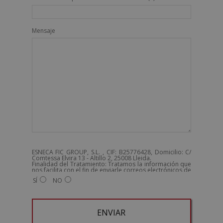
Mensaje
ESNECA FIC GROUP, S.L. , CIF: B25776428, Domicilio: C/
Comtessa Elvira 13 - Altillo 2, 25008 Lleida.
Finalidad del Tratamiento: Tratamos la información que
nos facilita con el fin de enviarle correos electrónicos de
tipo comercial relacionado con los productos ofrecidos
SÍ
NO
y otros tipo de productos que fueran de su interés.
Legitimación del tratamiento: Consentimiento del
interesado.
Derechos: Puede ejercitar sus derechos identificándose
suficientemente, dirigiéndose a la dirección
admin@grupoesneca.com.
Para más información consulte nuestra Política de