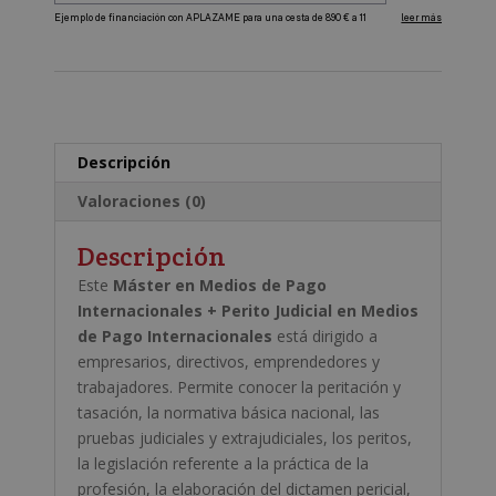
Perito
A
Judicial
l
en
t
Medios
e
de
r
Pago
Descripción
n
Internacionales
a
cantidad
Valoraciones (0)
t
i
Descripción
v
Este
Máster en Medios de Pago
e
Internacionales + Perito Judicial en Medios
:
de Pago Internacionales
está dirigido a
empresarios, directivos, emprendedores y
trabajadores. Permite conocer la peritación y
tasación, la normativa básica nacional, las
pruebas judiciales y extrajudiciales, los peritos,
la legislación referente a la práctica de la
profesión, la elaboración del dictamen pericial,