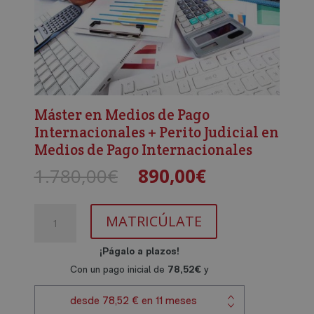
Máster en Medios de Pago
Internacionales + Perito Judicial en
Medios de Pago Internacionales
El
El
1.780,00
€
890,00
€
precio
precio
original
actual
Máster
era:
es:
MATRICÚLATE
en
1.780,00€.
890,00€.
Medios
de
Pago
Internacionales
+