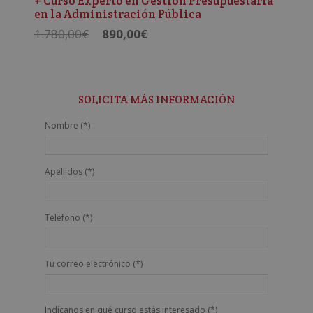
+ Curso Experto en Gestión Presupuestaria
en la Administración Pública
El
El
1.780,00
€
890,00
€
precio
precio
original
actual
era:
es:
1.780,00€.
890,00€.
SOLICITA MÁS INFORMACIÓN
Nombre (*)
Apellidos (*)
Teléfono (*)
Tu correo electrónico (*)
Indícanos en qué curso estás interesado (*)