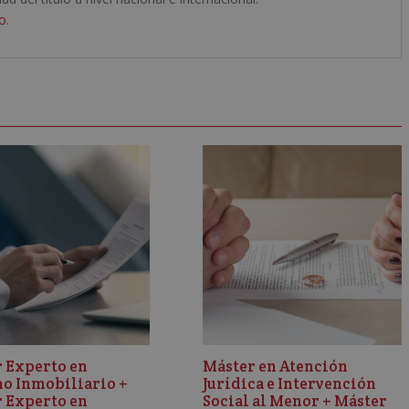
o.
 Experto en
Máster en Atención
o Inmobiliario +
Jurídica e Intervención
 Experto en
Social al Menor + Máster