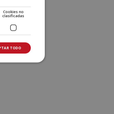
e
:
Cookies no
clasificadas
PTAR TODO