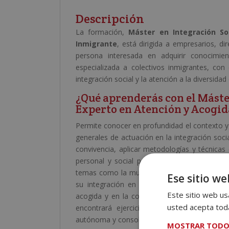
Descripción
La formación,
Máster en Integración So
Inmigrante
, está dirigida a empresarios, di
persona interesada en adquirir conocimien
especializada a colectivos inmigrantes, con
integración social y la atención a la diversidad 
¿Qué aprenderás con el Máster
Experto en Atención y Acogid
Permite conocer en profundidad el contexto y 
generales de actuación en la integración soci
convivencia, aplicar metodologías y técnicas 
personal y social para facilitar la inclusión
temas como la mujer e inmigración, la atención
Ese sitio we
su integración en la sociedad. También se 
Este sitio web usa
acogida y en la coordinación con institucion
usted acepta toda
encontrará ejercicios de autoevaluación q
autónoma y consolidar los conocimientos adqu
MOSTRAR TODO