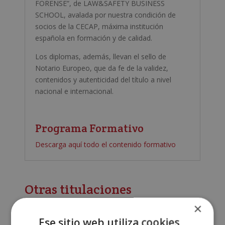
FORENSE
”
, de
LAW&SAFETY BUSINESS
SCHOOL
,
avalada por nuestra condición de
socios de la CECAP
, máxima instituci
ó
n
española en formación
y de calidad.
Los diplomas, además, llevan el sello de
Notario Europeo, que da fe de la validez,
contenidos y autenticidad del título a nivel
nacional e internacional.
Programa Formativo
Descarga aquí todo el contenido formativo
Otras titulaciones
×
Ese sitio web utiliza cookies