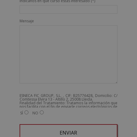
Indícanos en qué curso estás interesado (*)
Mensaje
ESNECA FIC GROUP, S.L. , CIF: B25776428, Domicilio: C/
Comtessa Elvira 13 - Altillo 2, 25008 Lleida.
Finalidad del Tratamiento: Tratamos la información que
nos facilita con el fin de enviarle correos electrónicos de
tipo comercial relacionado con los productos ofrecidos
SÍ
NO
y otros tipo de productos que fueran de su interés.
Legitimación del tratamiento: Consentimiento del
interesado.
Derechos: Puede ejercitar sus derechos identificándose
suficientemente, dirigiéndose a la dirección
admin@grupoesneca.com.
Para más información consulte nuestra Política de