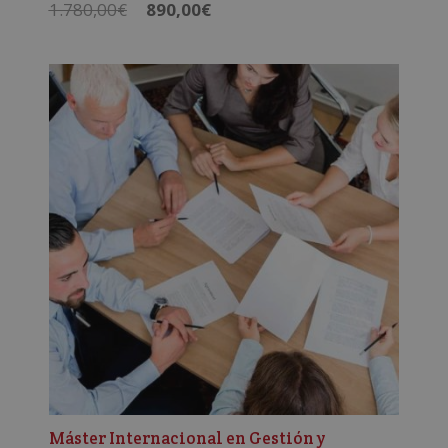
El
El
1.780,00
€
890,00
€
precio
precio
original
actual
era:
es:
1.780,00€.
890,00€.
Máster Internacional en Gestión y