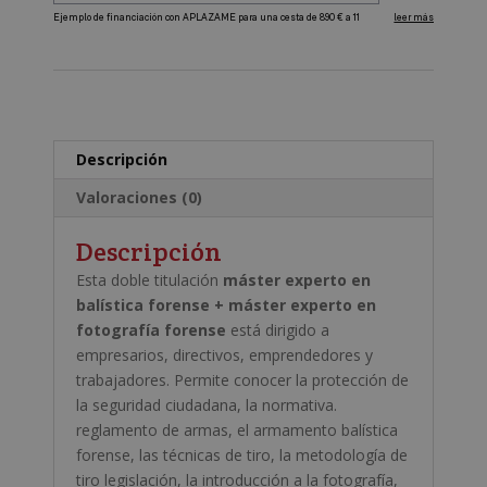
+
A
Máster
l
Experto
t
en
e
Fotografía
r
Forense
Descripción
n
cantidad
a
Valoraciones (0)
t
i
Descripción
v
Esta doble titulación
máster experto en
e
balística forense + máster experto en
:
fotografía forense
está dirigido a
empresarios, directivos, emprendedores y
trabajadores. Permite conocer la protección de
la seguridad ciudadana, la normativa.
reglamento de armas, el armamento balística
forense, las técnicas de tiro, la metodología de
tiro legislación, la introducción a la fotografía,