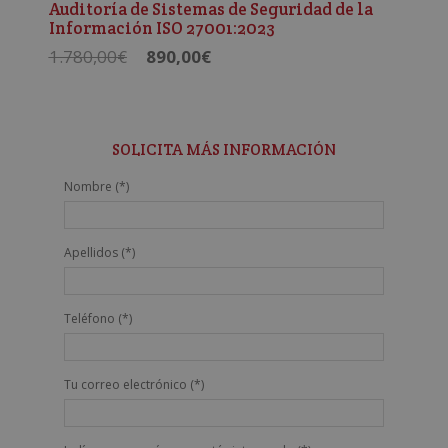
Auditoría de Sistemas de Seguridad de la
Información ISO 27001:2023
El
El
1.780,00
€
890,00
€
precio
precio
original
actual
era:
es:
1.780,00€.
890,00€.
SOLICITA MÁS INFORMACIÓN
Nombre (*)
Apellidos (*)
Teléfono (*)
Tu correo electrónico (*)