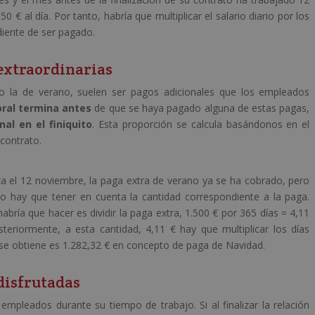
50 € al día. Por tanto, habría que multiplicar el salario diario por los
diente de ser pagado.
 extraordinarias
o la de verano, suelen ser pagos adicionales que los empleados
oral termina antes
de que se haya pagado alguna de estas pagas,
al en el finiquito
. Esta proporción se calcula basándonos en el
 contrato.
liza el 12 noviembre, la paga extra de verano ya se ha cobrado, pero
lo hay que tener en cuenta la cantidad correspondiente a la paga.
bría que hacer es dividir la paga extra, 1.500 € por 365 días = 4,11
eriormente, a esta cantidad, 4,11 € hay que multiplicar los días
 se obtiene es 1.282,32 € en concepto de paga de Navidad.
disfrutadas
mpleados durante su tiempo de trabajo. Si al finalizar la relación