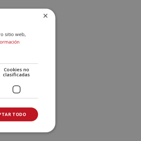
e
:
×
ro sitio web,
formación
Cookies no
clasificadas
PTAR TODO