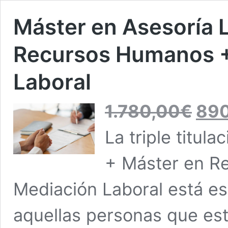
Máster en Asesoría 
Recursos Humanos +
Laboral
El
1.780,00
€
890
precio
original
La triple titul
era:
1.780,00
+ Máster en R
Mediación Laboral está e
aquellas personas que est