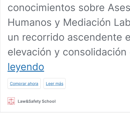
conocimientos sobre Ases
Humanos y Mediación Labo
un recorrido ascendente e
elevación y consolidació
Máster
leyendo
en
Asesoría
Laboral
Comprar ahora
Leer más
+
Máster
en
Law&Safety School
Recursos
Humanos
+
Máster
en