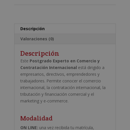
l
t
e
r
Descripción
n
a
Valoraciones (0)
t
i
Descripción
v
Este
Postgrado Experto en Comercio y
e
Contratación Internacional
está dirigido a
:
empresarios, directivos, emprendedores y
trabajadores. Permite conocer el comercio
internacional, la contratación internacional, la
tributación y financiación comercial y el
marketing y e-commerce.
Modalidad
ON LINE:
una vez recibida tu matrícula,