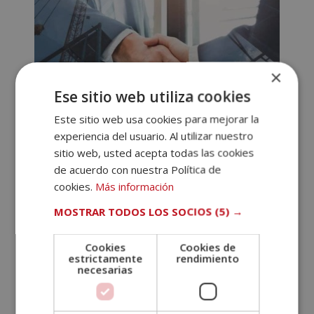
×
Ese sitio web utiliza cookies
Este sitio web usa cookies para mejorar la
Postgrado experto en Cooperación
experiencia del usuario. Al utilizar nuestro
Internacional
sitio web, usted acepta todas las cookies
de acuerdo con nuestra Política de
El
El
990,00
€
495,00
€
Valorado
cookies.
Más información
con
precio
precio
5.00
MOSTRAR TODOS LOS SOCIOS
(5) →
de 5
original
actual
era:
es:
Cookies
Cookies de
990,00€.
495,00€.
estrictamente
rendimiento
necesarias