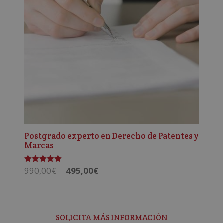
Postgrado experto en Derecho de Patentes y
Marcas
El
El
990,00
€
495,00
€
Valorado
con
precio
precio
5.00
de 5
original
actual
era:
es:
990,00€.
495,00€.
SOLICITA MÁS INFORMACIÓN