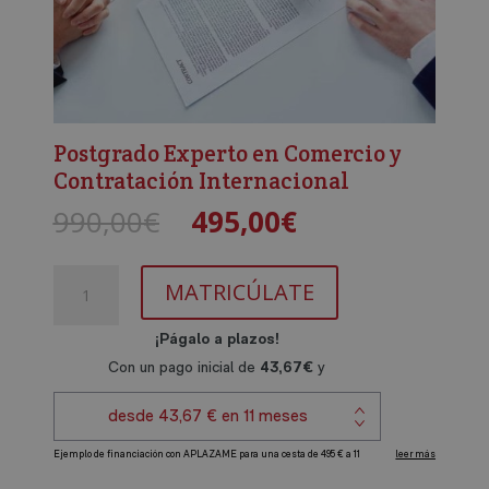
Postgrado Experto en Comercio y
Contratación Internacional
El
El
990,00
€
495,00
€
precio
precio
original
actual
Postgrado
era:
es:
MATRICÚLATE
Experto
990,00€.
495,00€.
en
Comercio
y
Contratación
Internacional
cantidad
A