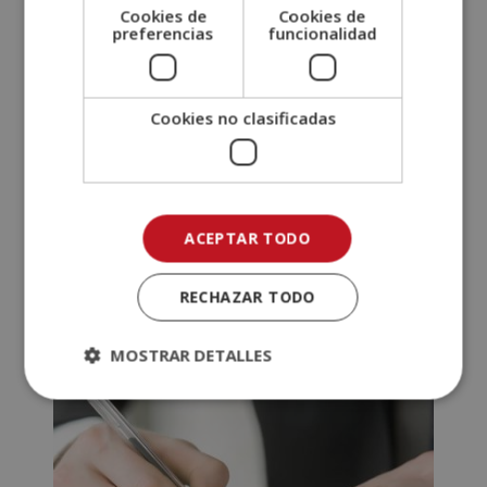
Cookies de
Cookies de
preferencias
funcionalidad
Cookies no clasificadas
ACEPTAR TODO
Postgrado Experto en Detección y
Actuación en el Maltrato Infantil
RECHAZAR TODO
El
El
990,00
€
495,00
€
precio
precio
MOSTRAR DETALLES
original
actual
era:
es:
990,00€.
495,00€.