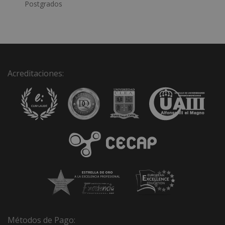
a
Postgrados
t
i
v
e
:
Acreditaciones:
Métodos de Pago: