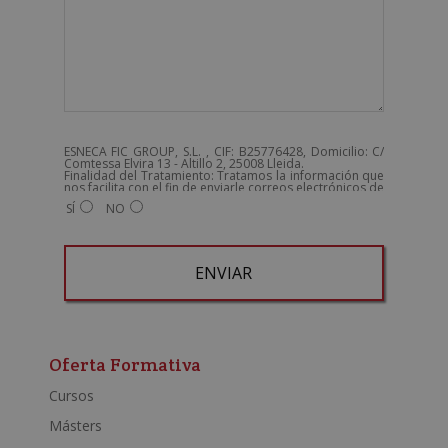
ESNECA FIC GROUP, S.L. , CIF: B25776428, Domicilio: C/
Comtessa Elvira 13 - Altillo 2, 25008 Lleida.
Finalidad del Tratamiento: Tratamos la información que
nos facilita con el fin de enviarle correos electrónicos de
tipo comercial relacionado con los productos ofrecidos
SÍ
NO
y otros tipo de productos que fueran de su interés.
Legitimación del tratamiento: Consentimiento del
interesado.
Derechos: Puede ejercitar sus derechos identificándose
suficientemente, dirigiéndose a la dirección
admin@grupoesneca.com.
Para más información consulte nuestra Política de
Privacidad.
Desea recibir información comercial (vía telefónica y/o
A
email):
l
t
Oferta Formativa
e
Cursos
r
Másters
n