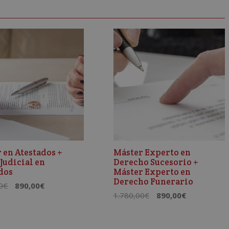
 en Atestados +
Máster Experto en
 Judicial en
Derecho Sucesorio +
dos
Máster Experto en
Derecho Funerario
El
El
0
€
890,00
€
El
El
1.780,00
€
890,00
€
precio
precio
precio
precio
original
actual
original
actual
era:
es: