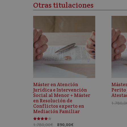
Otras titulaciones
Máster en Atención
Máster
Jurídica e Intervención
Perito
Social al Menor + Máster
Atesta
en Resolución de
1.780,0
Conflictos experto en
Mediación Familiar
El
El
1.780,00
€
890,00
€
Valorado
con