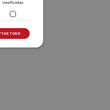
clasificadas
e
:
PTAR TODO