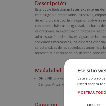
Descripción
Esta doble titulación
máster experto en der
está dirigido a empresarios, directivos, empr
derecho urbanístico, la indagación sobre las 
condiciones básicas de igualdad, las bases de 
valoraciones, la expropiación forzosa y respons
administración del suelo, el registro de la pro
sociedades mercantiles, los aspectos esenciale
características de las sociedades anónimas, lo
mercantil y la realización del derecho concursa
Modalidad
Ese sitio we
Este sitio web usa
ON LINE
: una vez recibida tu matrícula, en
usted acepta toda
Campus Virtual donde encontrarás todo el m
MOSTRAR TODO
Duración
Cookies