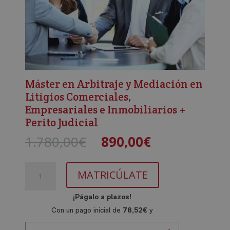
Máster en Arbitraje y Mediación en
Litigios Comerciales,
Empresariales e Inmobiliarios +
Perito Judicial
El
El
1.780,00
€
890,00
€
precio
precio
original
actual
Máster
era:
es:
MATRICÚLATE
en
1.780,00€.
890,00€.
Arbitraje
y
Mediación
en