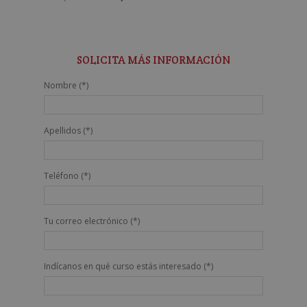
con
precio
precio
5.00
de 5
original
actual
era:
es:
2.380,00€.
595,00€.
SOLICITA MÁS INFORMACIÓN
Nombre (*)
Apellidos (*)
Teléfono (*)
Tu correo electrónico (*)
Indícanos en qué curso estás interesado (*)