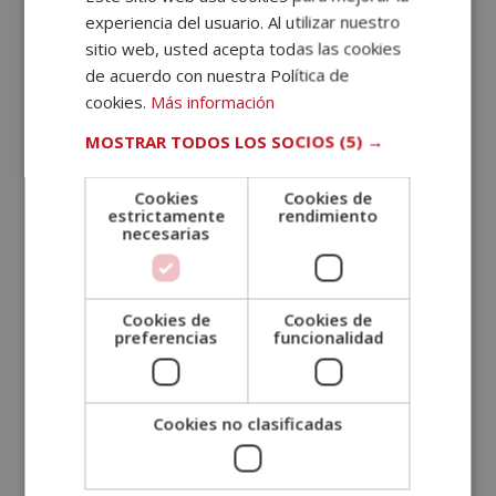
experiencia del usuario. Al utilizar nuestro
sitio web, usted acepta todas las cookies
de acuerdo con nuestra Política de
cookies.
Más información
MOSTRAR TODOS LOS SOCIOS
(5) →
Cookies
Cookies de
estrictamente
rendimiento
necesarias
Cookies de
Cookies de
Máster experto en Igualdad de Género +
preferencias
funcionalidad
Máster en Políticas de Igualdad de Género
El
El
1.780,00
€
890,00
€
precio
precio
Cookies no clasificadas
original
actual
era:
es:
1.780,00€.
890,00€.