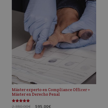
era:
es:
1.780,00€.
890,00€.
Máster experto en Compliance Officer +
Máster en Derecho Penal
El
El
2.380,00
€
595,00
€
Valorado