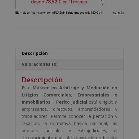
Litigios
Comerciales,
A
Empresariales
l
e
t
Inmobiliarios
e
+
r
Perito
Descripción
n
Judicial
a
cantidad
Valoraciones (0)
t
i
Descripción
v
Este
Máster en Arbitraje y Mediación en
e
Litigios Comerciales, Empresariales e
:
Inmobiliarios + Perito Judicial
está dirigido a
empresarios, directivos, emprendedores y
trabajadores. Permite conocer la peritación y
tasación, la normativa básica nacional, las
pruebas judiciales y extrajudiciales, el
reconocimiento pericial, la legislación referente