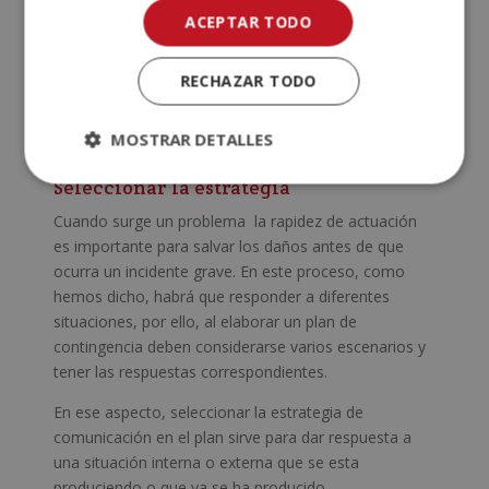
debe ser clara, solida y veraz.
ACEPTAR TODO
En la estrategia de comunicación debes saber a que
publico te diriges, para utilizar el mensaje, el tono y
RECHAZAR TODO
el canal adecuados dependiendo de la situación. De
ese modo facilitar el entendimiento y facilitar
MOSTRAR DETALLES
soluciones.
Seleccionar la estrategia
Cuando surge un problema la rapidez de actuación
es importante para salvar los daños antes de que
ocurra un incidente grave. En este proceso, como
hemos dicho, habrá que responder a diferentes
situaciones, por ello, al elaborar un plan de
contingencia deben considerarse varios escenarios y
tener las respuestas correspondientes.
En ese aspecto, seleccionar la estrategia de
comunicación en el plan sirve para dar respuesta a
una situación interna o externa que se esta
produciendo o que ya se ha producido.