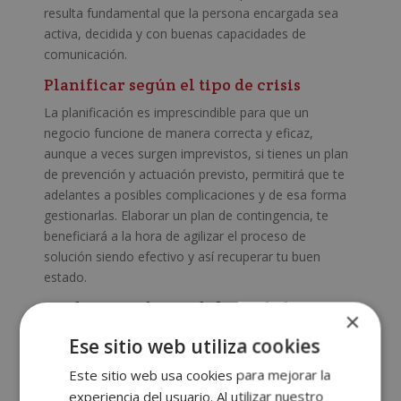
resulta fundamental que la persona encargada sea
activa, decidida y con buenas capacidades de
comunicación.
Planificar según el tipo de crisis
La planificación es imprescindible para que un
negocio funcione de manera correcta y eficaz,
aunque a veces surgen imprevistos, si tienes un plan
de prevención y actuación previsto, permitirá que te
adelantes a posibles complicaciones y de esa forma
gestionarlas. Elaborar un plan de contingencia, te
beneficiará a la hora de agilizar el proceso de
solución siendo efectivo y así recuperar tu buen
estado.
Analizar, evaluar y definir el objetivo
×
Antes de nada, hay que evaluar lo sucedido, analizar
Ese sitio web utiliza cookies
el motivo por el cual ha ocurrido y fijar los objetivos a
Este sitio web usa cookies para mejorar la
realizar mediante el plan de contingencia, con la
experiencia del usuario. Al utilizar nuestro
intención de solucionar y minimizar los daños.