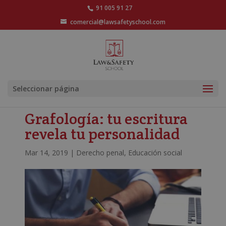
91 005 91 27
comercial@lawsafetyschool.com
Seleccionar página
Grafología: tu escritura
revela tu personalidad
Mar 14, 2019
|
Derecho penal
,
Educación social