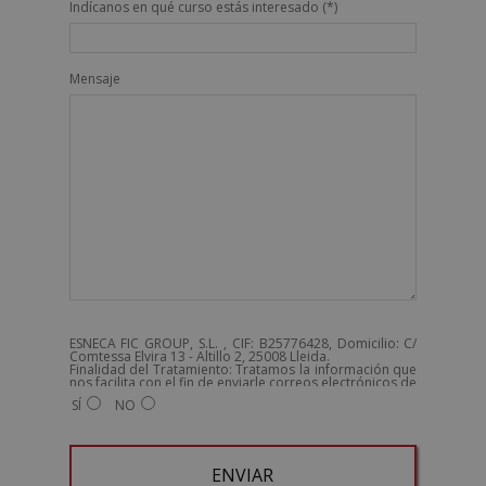
Indícanos en qué curso estás interesado (*)
Mensaje
ESNECA FIC GROUP, S.L. , CIF: B25776428, Domicilio: C/
Comtessa Elvira 13 - Altillo 2, 25008 Lleida.
Finalidad del Tratamiento: Tratamos la información que
nos facilita con el fin de enviarle correos electrónicos de
tipo comercial relacionado con los productos ofrecidos
SÍ
NO
y otros tipo de productos que fueran de su interés.
Legitimación del tratamiento: Consentimiento del
interesado.
Derechos: Puede ejercitar sus derechos identificándose
suficientemente, dirigiéndose a la dirección
admin@grupoesneca.com.