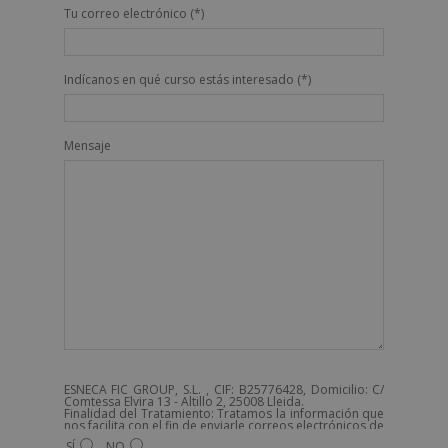
Tu correo electrónico (*)
Indícanos en qué curso estás interesado (*)
Mensaje
ESNECA FIC GROUP, S.L. , CIF: B25776428, Domicilio: C/
Comtessa Elvira 13 - Altillo 2, 25008 Lleida.
Finalidad del Tratamiento: Tratamos la información que
nos facilita con el fin de enviarle correos electrónicos de
tipo comercial relacionado con los productos ofrecidos
SÍ
NO