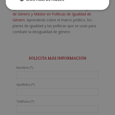
Puedes aprender mucho sobre la lucha a favor de la
igualdad de género con nuestro
Máster en Igualdad
de Género y Máster en Políticas de Igualdad de
Género.
Aprenderás sobre el marco jurídico, los
planes de igualdad y las políticas que se usan para
combatir la desigualdad de género.
SOLICITA MÁS INFORMACIÓN
Nombre (*)
Apellidos (*)
Teléfono (*)