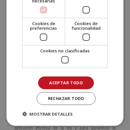
necesarias
Ejemplos ilustrativos:
Para clarificar estas
diferencias, consideremos un
delito de acción
como el robo
, donde el acusado realiza
Cookies de
Cookies de
preferencias
funcionalidad
activamente la acción de tomar propiedad ajena.
Por otro lado, en un
delito de omisión como la
omisión de socorro, la falta de asistencia en
Cookies no clasificadas
una situación de emergencia
cuando existe un
deber legal de ayudar constituiría el delito.
Te puede interesar:
¿Qué es un
ACEPTAR TODO
Compliance Officer
?
RECHAZAR TODO
Comprender los delitos de acción y omisión es
esencial para una interpretación justa y precisa del
MOSTRAR DETALLES
derecho penal. Reconocer las diferencias clave entre
ambos tipos de delitos es fundamental para la
aplicación efectiva de la ley y para garantizar la