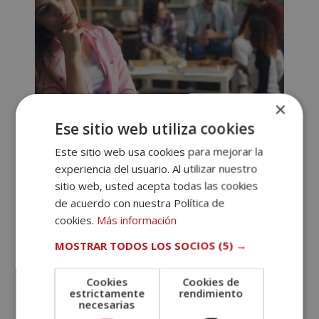
×
Personas en riesgo de exclusión social:
Ese sitio web utiliza cookies
qué significa y a quiénes afecta
Este sitio web usa cookies para mejorar la
Jul 28, 2025
|
Derechos humanos
experiencia del usuario. Al utilizar nuestro
En la actualidad, la exclusión social es una
sitio web, usted acepta todas las cookies
problemática que afecta a millones de personas en
de acuerdo con nuestra Política de
todo el mundo. Las personas en riesgo de exclusión
cookies.
Más información
social enfrentan barreras que les impiden participar
MOSTRAR TODOS LOS SOCIOS
(5) →
plenamente en la vida económica, social y cultural de
sus...
Cookies
Cookies de
estrictamente
rendimiento
necesarias