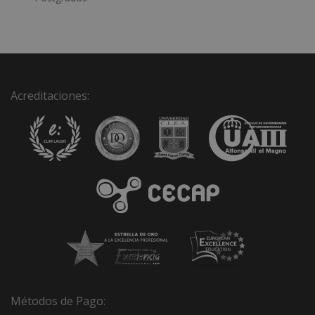
t
i
v
e
:
Acreditaciones:
Métodos de Pago: