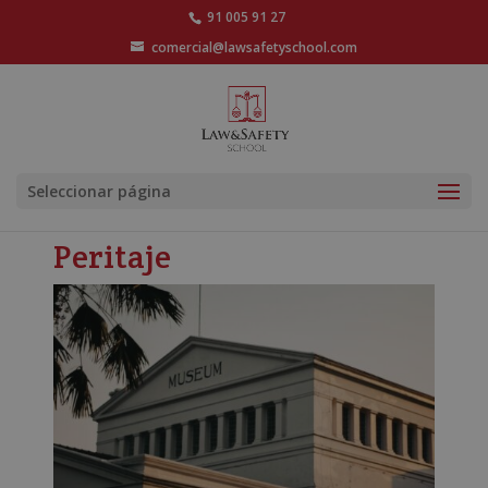
91 005 91 27
comercial@lawsafetyschool.com
Seleccionar página
Peritaje