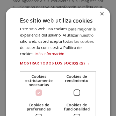
para agradecer a sus estudiantes y a Emagister por
su valoración positiva. Su satisfacción se refleja en su
×
compromiso y esfuerzo por atender las necesidades
educativas de todos sus alumnos. Reitera su
Ese sitio web utiliza cookies
objetivos diarios e invita a toda la comunidad a que
Este sitio web usa cookies para mejorar la
comenten más en las
opiniones Law & Safety
experiencia del usuario. Al utilizar nuestro
School
.
sitio web, usted acepta todas las cookies
de acuerdo con nuestra Política de
cookies.
Más información
MOSTRAR TODOS LOS SOCIOS
(5) →
Cookies
Cookies de
estrictamente
rendimiento
SOLICITA MÁS INFORMACIÓN
necesarias
Nombre (*)
Cookies de
Cookies de
preferencias
funcionalidad
Apellidos (*)