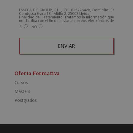
ESNECA FIC GROUP, S.L. , CIF: B25776428, Domicilio: C/
Comtessa Elvira 13 - Altillo 2, 25008 Lleida.
Finalidad del Tratamiento: Tratamos la información que
nos facilita con el fin de enviarle correos electrónicos de
tipo comercial relacionado con los productos ofrecidos
SÍ
NO
y otros tipo de productos que fueran de su interés.
Legitimación del tratamiento: Consentimiento del
interesado.
Derechos: Puede ejercitar sus derechos identificándose
suficientemente, dirigiéndose a la dirección
admin@grupoesneca.com.
Para más información consulte nuestra Política de
Privacidad.
Desea recibir información comercial (vía telefónica y/o
A
email):
l
t
Oferta Formativa
e
Cursos
r
Másters
n
a
Postgrados
t
i
v
e
: