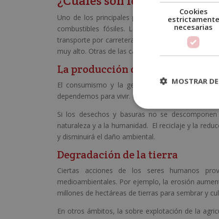
¿Cuáles son los problemas 
Cookies
Uno de los principales
problemas de contamin
estrictament
necesarias
combustibles fósiles. La combustión de carbón,
transporte por carretera. Estos aspectos funciona
muy alto. Otras de las causas que acaban con el 
La producción descontrolada de
MOSTRAR DE
El consumismo y la generación a nivel mundial
dependemos para vivir. Cabe destacar que es el co
Si los desechos y basuras no se descomponen 
naturaleza y a la humanidad. El reciclaje y la redu
y disminuirá el daño ambiental.
Degradación de la tierra
Ciertas acciones de los seres humanos pr
medioambientales. Por ejemplo, la erosión aument
millones de hectáreas de tierras para sembrar y cult
En otros ámbitos, la sobre explotación de la agri