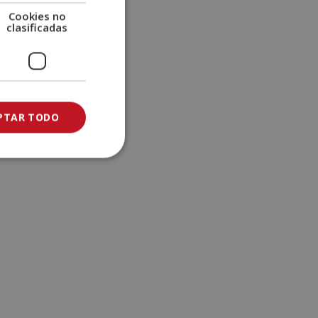
e
Cookies no
clasificadas
:
PTAR TODO