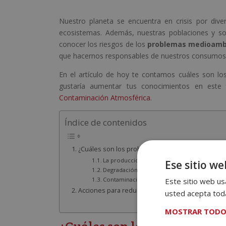
Nuestro planeta se encuentra en crisis por di
ecosistemas. Además, nuestras poblaciones y so
conocer los riesgos de los
problemas medioamb
que hacernos responsables de nuestros consumos y 
En el artículo de hoy te contamos cuáles son l
gustaría aumentar tus conocimientos en este
Contaminación Atmosférica
.
Índice de contenidos
¿Cuáles son los problemas medioambientales qu
La producción descontrolada de basura
Ese sitio we
Degradación de la tierra
Este sitio web usa
Contaminación del agua
Acciones para reducir los problemas de contami
usted acepta toda
MOSTRAR TODO