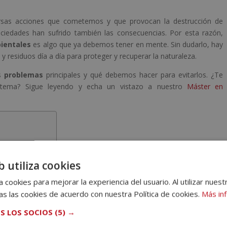
versas acciones que cometemos y que provocan la destrucción de
ciedades han sufrido también las consecuencias. Por esta razón,
ientales
es algo que ya debemos tener en mente. Sin dudarlo, hay
residuos día a día para proteger y recuperar la naturaleza.
os
problemas
principales y qué debemos hacer para evitarlos. ¿Te
 tema? Sigue leyendo y echa un vistazo a nuestro
Máster en
e más afectan?
b utiliza cookies
 cookies para mejorar la experiencia del usuario. Al utilizar nuest
nación
s las cookies de acuerdo con nuestra Política de cookies.
Más in
S LOS SOCIOS
(5) →