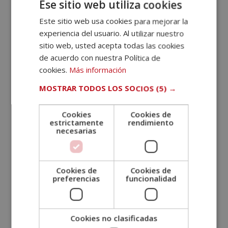
Ese sitio web utiliza cookies
Realizar seguimientos in-situ de la correcta
Este sitio web usa cookies para mejorar la
ejecución del proyecto/obra, así como, del
experiencia del usuario. Al utilizar nuestro
cumplimiento de los requisitos y/o condiciones
sitio web, usted acepta todas las cookies
impuestas a los materiales y servicios que prestan
de acuerdo con nuestra Política de
los proveedores. Indentificando incidencias,
cookies.
Más información
proponiendo y tomando acciones.
MOSTRAR TODOS LOS SOCIOS
(5) →
Llevar al día los sistemas de seguimiento, control y
gestión de las obras, de acuerdo con las fechas
Cookies
Cookies de
establecidas.
estrictamente
rendimiento
necesarias
¿Quieres inscribirte a esta oferta
de prácticas?
Cookies de
Cookies de
Las personas interesadas en realizar prácticas en un
preferencias
funcionalidad
departamento de proyectos de rehabilitación pueden
enviar su currículum
a
matricula@grupoesneca.com
. En el asunto debe
especificar el nombre de la oferta a la que os
Cookies no clasificadas