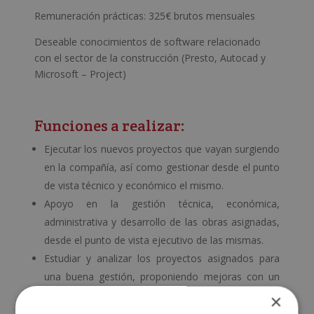
Remuneración prácticas: 325€ brutos mensuales
Deseable conocimientos de software relacionado
con el sector de la construcción (Presto, Autocad y
Microsoft – Project)
Funciones a realizar:
Ejecutar los nuevos proyectos que vayan surgiendo
en la compañía, así como gestionar desde el punto
de vista técnico y económico el mismo.
Apoyo en la gestión técnica, económica,
administrativa y desarrollo de las obras asignadas,
desde el punto de vista ejecutivo de las mismas.
Estudiar y analizar los proyectos asignados para
una buena gestión, proponiendo mejoras con un
objetivo de mejora de la rentabilidad inicial
×
estimada.