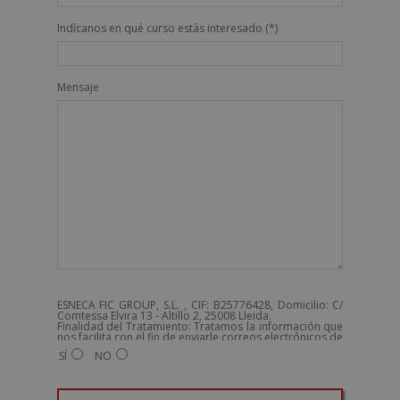
Indícanos en qué curso estás interesado (*)
Mensaje
ESNECA FIC GROUP, S.L. , CIF: B25776428, Domicilio: C/
Comtessa Elvira 13 - Altillo 2, 25008 Lleida.
Finalidad del Tratamiento: Tratamos la información que
nos facilita con el fin de enviarle correos electrónicos de
tipo comercial relacionado con los productos ofrecidos
SÍ
NO
y otros tipo de productos que fueran de su interés.
Legitimación del tratamiento: Consentimiento del
interesado.
Derechos: Puede ejercitar sus derechos identificándose