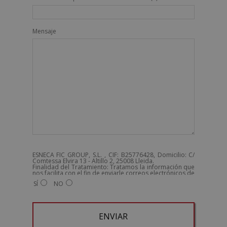
Mensaje
ESNECA FIC GROUP, S.L. , CIF: B25776428, Domicilio: C/
Comtessa Elvira 13 - Altillo 2, 25008 Lleida.
Finalidad del Tratamiento: Tratamos la información que
nos facilita con el fin de enviarle correos electrónicos de
tipo comercial relacionado con los productos ofrecidos
SÍ
NO
y otros tipo de productos que fueran de su interés.
Legitimación del tratamiento: Consentimiento del
interesado.
Derechos: Puede ejercitar sus derechos identificándose
suficientemente, dirigiéndose a la dirección
admin@grupoesneca.com.
Para más información consulte nuestra Política de