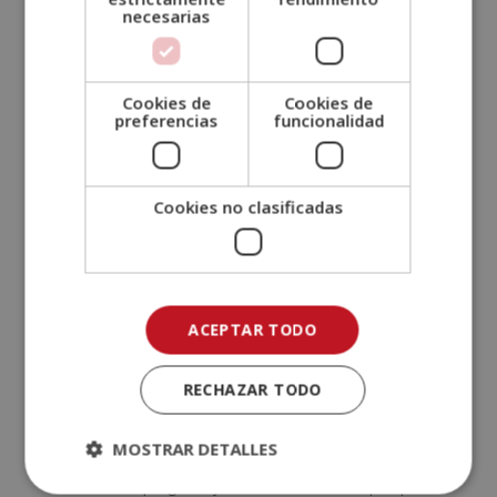
necesarias
información, ayudándole previamente a preparar la
información que puede aportar
Darle la oportunidad de participar a través de
Cookies de
Cookies de
preguntas, procurando también de hacer participes
preferencias
funcionalidad
al resto. Facilitarle tiempo para que pueda procesar
e intervenir
Preguntar antes al compañero, ya que, estos serán
Cookies no clasificadas
un ejemplo a la hora de hablar, siendo un modelo
natural.
Si es necesario amplificar o aclarar su discurso, a él
también le servirá de ejemplo para aprender i
ACEPTAR TODO
ampliar los conocimientos verbales para interactuar
en futuras ocasiones.
RECHAZAR TODO
Estimular la participación del alumno reconociendo
sus aciertos en el proceso de adquirir el
MOSTRAR DETALLES
aprendizaje, el alumno se sentirá más seguro
viendo su progreso y en efecto facilitará que quiera