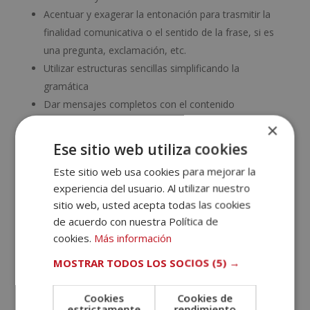
Acentuar y exagerar la entonación para trasmitir la
finalidad comunicativa o el sentido de la frase, si es
una pregunta, exclamación, etc.
Utilizar estructuras sencillas simplificando la
gramática
Dar mensajes completos con el contenido
imprescindible
×
Simplificar el vocabulario utilizando palabras
Ese sitio web utiliza cookies
simples que no dificulten la comprensión
Este sitio web usa cookies para mejorar la
experiencia del usuario. Al utilizar nuestro
Recursos para facilitar la
expresión oral
sitio web, usted acepta todas las cookies
de acuerdo con nuestra Política de
En esa ocasión, algunas de las estrategias que se
cookies.
Más información
pueden emplear son las siguientes:
MOSTRAR TODOS LOS SOCIOS
(5) →
Trabajar el uso del leguaje i formulación de frases
sociales propias del entorno.
Cookies
Cookies de
Anticipar el tema de conversación y facilitar la
estrictamente
rendimiento