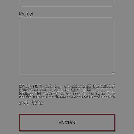
Mensaje
ESNECA FIC GROUP, S.L. , CIF: B25776428, Domicilio: C/
Comtessa Elvira 13 - Altillo 2, 25008 Lleida.
Finalidad del Tratamiento: Tratamos la información que
nos facilita con el fin de enviarle correos electrónicos de
tipo comercial relacionado con los productos ofrecidos
SÍ
NO
y otros tipo de productos que fueran de su interés.
Legitimación del tratamiento: Consentimiento del
interesado.
Derechos: Puede ejercitar sus derechos identificándose
suficientemente, dirigiéndose a la dirección
admin@grupoesneca.com.
Para más información consulte nuestra Política de
Privacidad.
Desea recibir información comercial (vía telefónica y/o