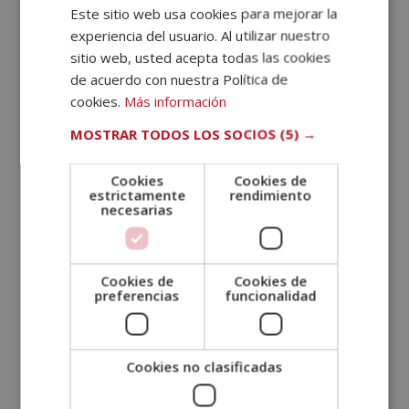
Selección optima de las técnicas y estrategias que
Este sitio web usa cookies para mejorar la
se emplearan en dicha intervención
experiencia del usuario. Al utilizar nuestro
Realizar la intervención
sitio web, usted acepta todas las cookies
Evaluar el seguimiento y la obtención de resultados
de acuerdo con nuestra Política de
cookies.
Más información
Ámbitos de actuación del trabajo
y la educación social
MOSTRAR TODOS LOS SOCIOS
(5) →
La
intervención psicosocial
, por lo general, incluye
Cookies
Cookies de
muchos sectores y el ámbito de actuación será
estrictamente
rendimiento
distinto en cada caso, aunque con el propósito de
necesarias
aplicar estrategias de apoyo adaptados al ámbito de
intervención con el objetivo de prestar atención a los
distintos colectivos:
Cookies de
Cookies de
preferencias
funcionalidad
Atención en el sector infantil y adolescente
Atención en la estructura y círculo familiar
Cookies no clasificadas
Atención a minorías sociales en riesgo de exclusión
Atención a inmigrantes y extranjeros