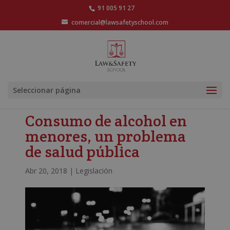
91 005 91 27
comercial@lawsafetyschool.com
Seleccionar página
Consumo de alcohol en
menores, un problema
de salud pública
Abr 20, 2018
|
Legislación