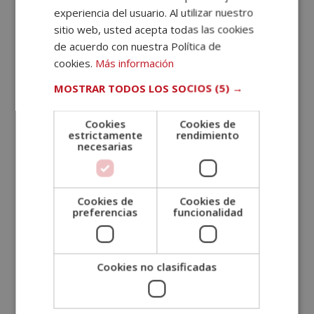
compradores.
experiencia del usuario. Al utilizar nuestro
sitio web, usted acepta todas las cookies
– Multar a los padres de los menores que
beban
de acuerdo con nuestra Política de
El parlamento propone también extender las multas a
cookies.
Más información
los padres negligentes, aplicando incluso la Ley del
MOSTRAR TODOS LOS SOCIOS
(5) →
Menor. No obstante, apunta a que las sanciones
económicas se puedan conmutar con actividades
reeducativas de padres e hijos.
Cookies
Cookies de
estrictamente
rendimiento
necesarias
¿Qué opináis? ¿Os parecen unas medidas eficaces
para luchar contra este problema de salud pública?
Cookies de
Cookies de
preferencias
funcionalidad
Si te interesa aprender más sobre salud pública te
recomendamos el
Máster en trabajo social + máster
en educación social.
Cookies no clasificadas