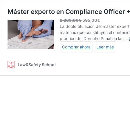
Máster experto en Compliance Officer 
El
El
2.380,00
€
595,00
€
precio
precio
La doble titulación del máster exper
original
actual
materias que constituyen el contenid
era:
es:
práctico del Derecho Penal en las …
2.380,00€.
595,00€.
Comprar ahora
Leer más
Law&Safety School