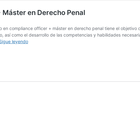
+ Máster en Derecho Penal
to en compliance officer + máster en derecho penal tiene el objetivo
o, así como el desarrollo de las competencias y habilidades necesaria
Máster
Sigue leyendo
experto
en
Compliance
Officer
+
Máster
en
Derecho
Penal